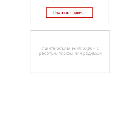
Платные сервисы
Карта недвижимости
Краснодарского края
Ищите объявления рядом с
работой, парком или родными
Найти на карте