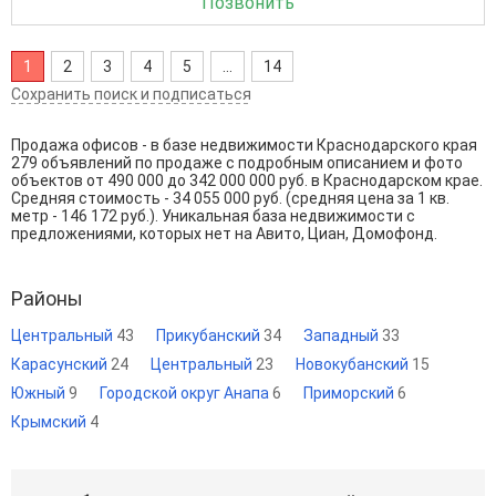
Позвонить
1
2
3
4
5
...
14
Сохранить поиск и подписаться
Продажа офисов - в базе недвижимости Краснодарского края
279 объявлений по продаже с подробным описанием и фото
объектов от
490 000
до
342 000 000
руб. в Краснодарском крае.
Средняя стоимость - 34 055 000 руб. (средняя цена за 1 кв.
метр - 146 172 руб.). Уникальная база недвижимости с
предложениями, которых нет на Авито, Циан, Домофонд.
Районы
Центральный
43
Прикубанский
34
Западный
33
Карасунский
24
Центральный
23
Новокубанский
15
Южный
9
Городской округ Анапа
6
Приморский
6
Крымский
4