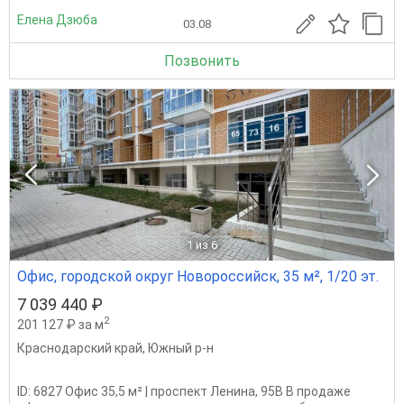
Елена Дзюба
03.08
Позвонить
1
из 6
Офис, городской округ Новороссийск, 35 м², 1/20 эт.
7 039 440 ₽
2
201 127 ₽ за м
Краснодарский край
,
Южный р-н
ID: 6827 Офис 35,5 м² | проспект Ленина, 95В В продаже