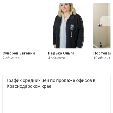
Суворов Евгений
Редько Ольга
Портовая
2 объекта
4 объекта
10 объекто
График средних цен по продаже офисов в
Краснодарском крае