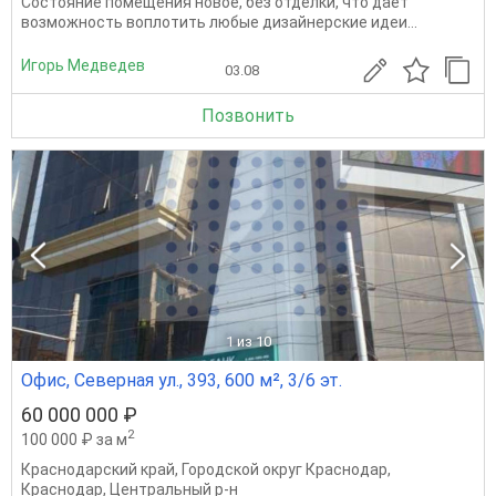
Состояние помещения новое, без отделки, что дает
возможность воплотить любые дизайнерские идеи...
Игорь Медведев
03.08
Позвонить
1
из 10
Офис, Северная ул., 393, 600 м², 3/6 эт.
60 000 000 ₽
2
100 000 ₽ за м
Краснодарский край
,
Городской округ Краснодар
,
Краснодар
,
Центральный р-н