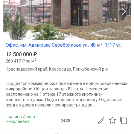
1
из 10
Офис, им. Адмирала Серебрякова ул., 48 м², 1/17 эт.
12 500 000 ₽
2
260 417 ₽ за м
Краснодарский край
,
Краснодар
,
Прикубанский р-н
Продаётся коммерческое помещение в новом современном
микрорайоне. Общая площадь 82 кв. м. Помещение
расположено на 1 этаже 17 этажного кирпично-
монолитного дома. Подготовлено под аренду. Отдельный
вход со двора позволит зонировать на два...
Горлина Ирина
04.08
Николаевна