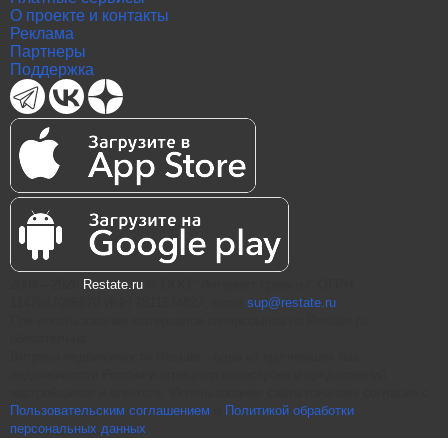
О проекте и контакты
Реклама
Партнеры
Поддержка
2004—2026
Restate.ru
® ООО "Интернет проекты" ОГРН
1147847086870 ИНН 7811574827, email
sup@restate.ru
При использовании материалов гиперссылка на Restate.ru
обязательна.
Витрина недвижимости Restate - одна из крупнейших баз
недвижимости России и агрегатор новостроек и предложений
застройщиков и агентств. Использование сайта означает согласие с
Пользовательским соглашением
и
Политикой обработки
персональных данных