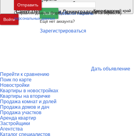
Москва
и
Московская область
Отправить
Краснодарский край
Санкт-Петербург
и
Ленинградская область
Отправляя данную форму, вы соглашаетесь на обработку
Забыли пароль
Войти
персональных данных
Войти
Ещё нет аккаунта?
Зарегистрироваться
Дать объявление
Перейти к сравнению
Поик по карте
Новостройки
Квартиры в новостройках
Квартиры на вторичке
Продажа комнат и долей
Продажа домов и дач
Продажа участков
Аренда квартир
Застройщики
Агентства
Каталог специалистов