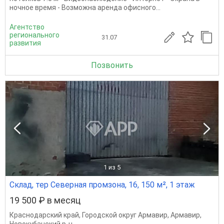
ночное время - Возможна аренда офисного...
Агентство
регионального
31.07
развития
Позвонить
1
из 5
Склад, тер Северная промзона, 16, 150 м², 1 этаж
19 500 ₽ в месяц
Краснодарский край
,
Городской округ Армавир
,
Армавир
,