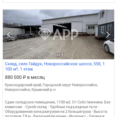
1
из 9
Склад, село Гайдук, Новороссийское шоссе, 55б, 1
100 м², 1 этаж
880 000 ₽ в месяц
Краснодарский край
,
Городской округ Новороссийск
,
Новороссийск
,
Крымский р-н
Сдаю складское помещение, 1100 м2. От Собственника. Без
комиссии. - Сухой склад - Удобные подъездные пути -
Оборудованная зона разгрузки на 2 большегруза - Высота
потолков 7.8 м - Видеонаблюдение - Интернет - Охрана в