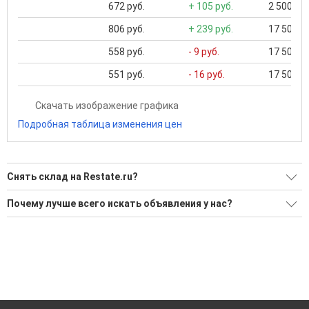
672 руб.
+ 105 руб.
2 500 ...
806 руб.
+ 239 руб.
17 500 ..
558 руб.
- 9 руб.
17 500 ..
551 руб.
- 16 руб.
17 500 ..
Скачать изображение графика
Подробная таблица изменения цен
Снять склад на Restate.ru?
Ищите, как Снять склад?
Почему лучше всего искать объявления у нас?
110 актуальных и проверенных объявлений
Все объявления проверены и проходят строгую
модерацию
Воспользуйтесь нашим поиском по новостройкам, для
подбора подходящего вам варианта
Удобный поиск, есть подписка на новые объявления
'Сохраните результаты поиска и возвращайтесь к нему,
Помогаем с подбором выгодных ипотечных программ в
когда это будет нужно'
банках в Краснодарском крае