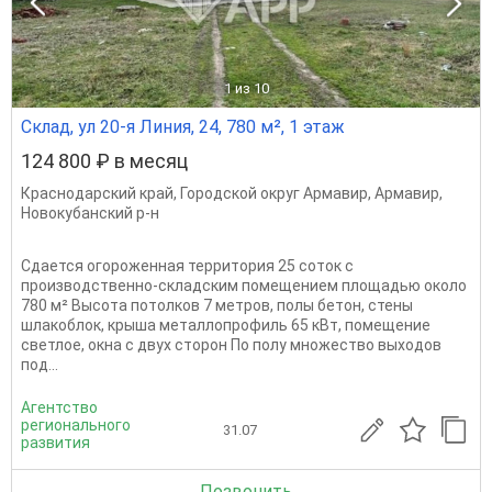
1
из 10
Склад, ул 20-я Линия, 24, 780 м², 1 этаж
124 800 ₽ в месяц
Краснодарский край
,
Городской округ Армавир
,
Армавир
,
Новокубанский р-н
Сдается огороженная территория 25 соток с
производственно-складским помещением площадью около
780 м² Высота потолков 7 метров, полы бетон, стены
шлакоблок, крыша металлопрофиль 65 кВт, помещение
светлое, окна с двух сторон По полу множество выходов
под...
Агентство
регионального
31.07
развития
Позвонить