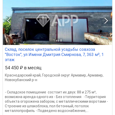
1
из 8
Склад, поселок центральной усадьбы совхоза
"Восток", ул Имени Дмитрия Смирнова, 7, 363 м², 1
этаж
54 450 ₽ в месяц
Краснодарский край
,
Городской округ Армавир
,
Армавир
,
Новокубанский р-н
- Складское помещение состоит их двух: 88 и 275 м²,
возможна аренда одного из - Без отопления -Территория
объекта огорожена забором, с металлическими воротами -
Строение из шлакоблока, пол бетонный, потолок
металлопрофиль - Подведено водоснабжение,...