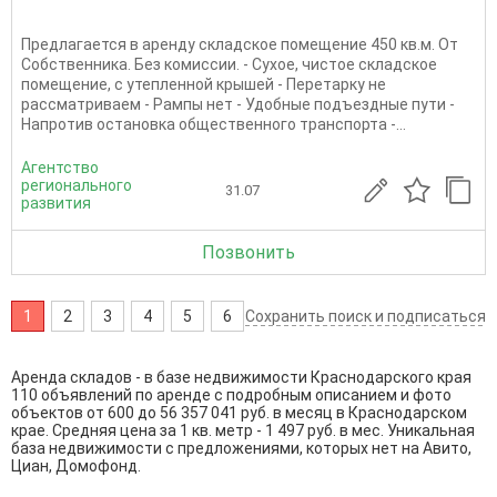
Предлагается в аренду складское помещение 450 кв.м. От
Собственника. Без комиссии. - Сухое, чистое складское
помещение, с утепленной крышей - Перетарку не
рассматриваем - Рампы нет - Удобные подъездные пути -
Напротив остановка общественного транспорта -...
Агентство
регионального
31.07
развития
Позвонить
1
2
3
4
5
6
Сохранить поиск и подписаться
Аренда складов - в базе недвижимости Краснодарского края
110 объявлений по аренде с подробным описанием и фото
объектов от
600
до
56 357 041
руб. в месяц в Краснодарском
крае. Средняя цена за 1 кв. метр - 1 497 руб. в мес. Уникальная
база недвижимости с предложениями, которых нет на Авито,
Циан, Домофонд.