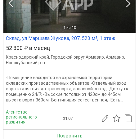
1
из 10
Склад, ул Маршала Жукова, 207, 523 м², 1 этаж
52 300 ₽ в месяц
Краснодарский край
,
Городской округ Армавир
,
Армавир
,
Новокубанский р-н
-Помещение находится на охраняемой территории
складских производственных объектов -Отдельный вход;
ворота для въезда транспорта, запасной выход -Доступ к
помещению 24/7; -Высокие потолки от 420см до 445см,
высота ворот 360см -Вентиляция естественная; -Есть...
Агентство
регионального
31.07
развития
Позвонить