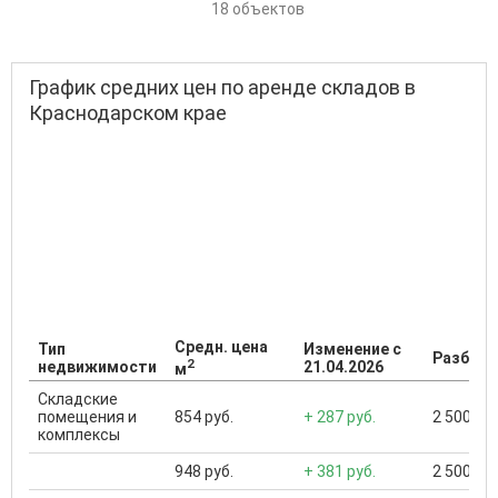
18 объектов
График средних цен по аренде складов в
Краснодарском крае
Средн. цена
Тип
Изменение с
Разброс
2
недвижимости
21.04.2026
м
Складские
помещения и
854 руб.
+ 287 руб.
2 500 ...
комплексы
948 руб.
+ 381 руб.
2 500 ...