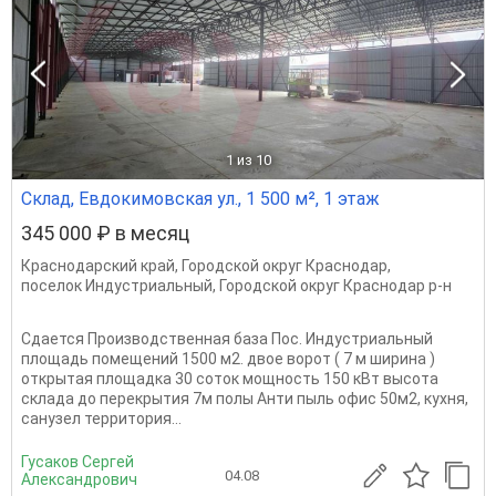
1
из 10
Склад, Евдокимовская ул., 1 500 м², 1 этаж
345 000 ₽ в месяц
Краснодарский край
,
Городской округ Краснодар
,
поселок Индустриальный
,
Городской округ Краснодар р-н
Сдается Производственная база Пос. Индустриальный
площадь помещений 1500 м2. двое ворот ( 7 м ширина )
открытая площадка 30 соток мощность 150 кВт высота
склада до перекрытия 7м полы Анти пыль офис 50м2, кухня,
санузел территория...
Гусаков Сергей
04.08
Александрович