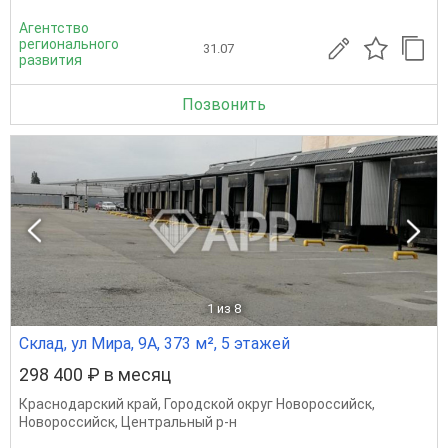
Агентство
регионального
31.07
развития
Позвонить
1
из 8
Склад, ул Мира, 9А, 373 м², 5 этажей
298 400 ₽ в месяц
Краснодарский край
,
Городской округ Новороссийск
,
Новороссийск
,
Центральный р-н