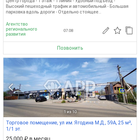
Центр города - 1 этаж - 1 линия - Удобный подъезд -
Высокий пешеходный трафик и автомобильный - Большая
парковка вдоль дороги - Отдельно стоящее...
Агентство
регионального
07.08
развития
Позвонить
1
из 10
Торговое помещение, ул им. Ягодина М.Д., 59А, 25 м²,
1/1 эт.
25 000 ₽ в месяц