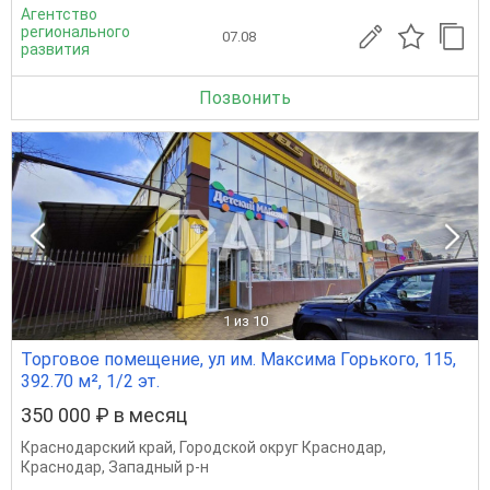
Агентство
регионального
07.08
развития
Позвонить
1
из 10
Торговое помещение, ул им. Максима Горького, 115,
392.70 м², 1/2 эт.
350 000 ₽ в месяц
Краснодарский край
,
Городской округ Краснодар
,
Краснодар
,
Западный р-н