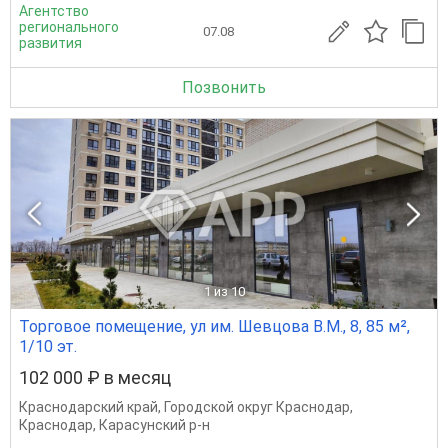
Агентство
регионального
07.08
развития
Позвонить
1
из 10
Торговое помещение, ул им. Шевцова В.М., 8, 85 м²,
1/10 эт.
102 000 ₽ в месяц
Краснодарский край
,
Городской округ Краснодар
,
Краснодар
,
Карасунский р-н