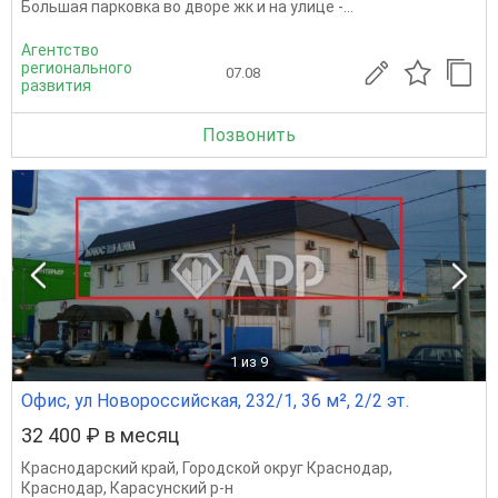
Большая парковка во дворе жк и на улице -...
Агентство
регионального
07.08
развития
Позвонить
1
из 9
Офис, ул Новороссийская, 232/1, 36 м², 2/2 эт.
32 400 ₽ в месяц
Краснодарский край
,
Городской округ Краснодар
,
Краснодар
,
Карасунский р-н