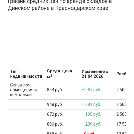
График средних цен по аренде складов в
Динском районе в Краснодарском крае
Средн. цена
Тип
Изменение с
Разброс
2
недвижимости
21.04.2026
м
Складские
помещения и
854 руб.
+ 287 руб.
2 500 ...
комплексы
948 руб.
+ 381 руб.
2 500 ...
672 руб.
+ 105 руб.
2 500 ...
806 руб.
+ 239 руб.
17 500 ..