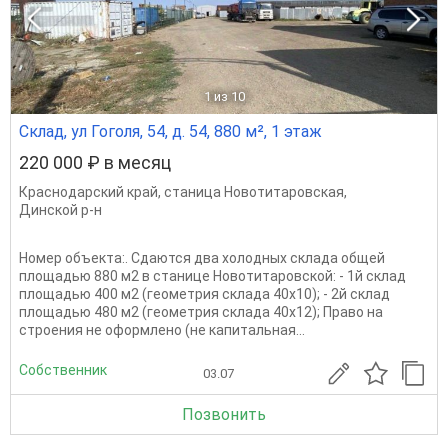
1
из 10
Склад, ул Гоголя, 54, д. 54, 880 м², 1 этаж
220 000 ₽ в месяц
Краснодарский край
,
станица Новотитаровская
,
Динской р-н
Номер объекта:. Сдаются два холодных склада общей
площадью 880 м2 в станице Новотитаровской: - 1й склад
площадью 400 м2 (геометрия склада 40х10); - 2й склад
площадью 480 м2 (геометрия склада 40х12); Право на
строения не оформлено (не капитальная...
Собственник
03.07
Позвонить