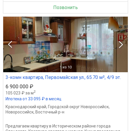
Позвонить
1
из 10
3-комн квартира, Первомайская ул., 65.70 м², 4/9 эт.
6 900 000 ₽
2
105 023 ₽ за м
Ипотека от 33 095 ₽ в месяц
Краснодарский край
,
Городской округ Новороссийск
,
Новороссийск
,
Восточный р-н
Предлагаем квартиру в Историческом районе города