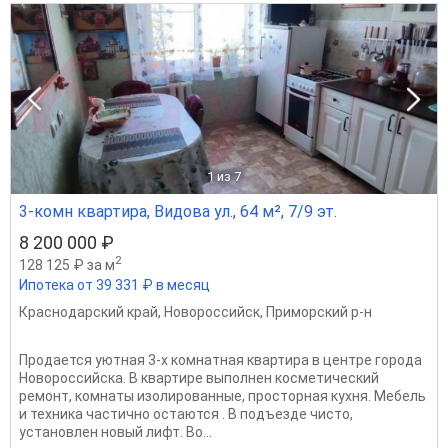
1
из 7
3-комн квартира, Видова ул., 64 м², 7/9 эт.
8 200 000 ₽
2
128 125 ₽ за м
Ипотека от 39 331 ₽ в месяц
Краснодарский край
,
Новороссийск
,
Приморский р-н
Пpoдается уютная 3-х комнатная квартира в центре города
Новороссийска. В квартире выполнен косметический
ремонт, комнаты изолированные, просторная кухня. Мебель
и техника частично остаются . В подъезде чисто,
установлен новый лифт. Во...