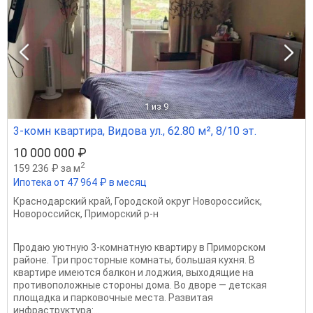
1
из 9
3-комн квартира, Видова ул., 62.80 м², 8/10 эт.
10 000 000 ₽
2
159 236 ₽ за м
Ипотека от 47 964 ₽ в месяц
Краснодарский край
,
Городской округ Новороссийск
,
Новороссийск
,
Приморский р-н
Продаю уютную 3-комнатную квартиру в Приморском
районе. Три просторные комнаты, большая кухня. В
квартире имеются балкон и лоджия, выходящие на
противоположные стороны дома. Во дворе — детская
площадка и парковочные места. Развитая
инфраструктура:...