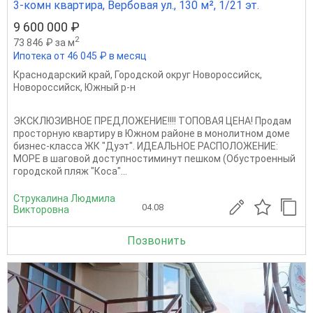
3-комн квартира, Вербовая ул., 130 м², 1/21 эт.
9 600 000 ₽
2
73 846 ₽ за м
Ипотека от 46 045 ₽ в месяц
Краснодарский край
,
Городской округ Новороссийск
,
Новороссийск
,
Южный р-н
ЭКСКЛЮЗИВНОЕ ПРЕДЛОЖЕНИЕ!!!! ТОПОВАЯ ЦЕНА! Продам
просторную квартиру в Южном районе в монолитном доме
бизнес-класса ЖК "Дуэт". ИДЕАЛЬНОЕ РАСПОЛОЖЕНИЕ:
МОРЕ в шаговой доступностиминут пешком (Обустроенный
городской пляж "Коса"...
Струкалина Людмила
04.08
Викторовна
Позвонить