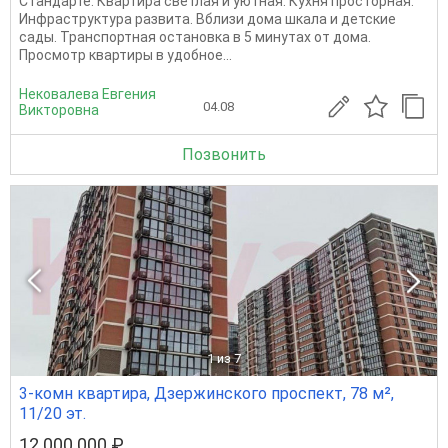
Стандарте. Квартира светлая и уютная. Кухня просторная.
Инфраструктура развита. Вблизи дома шкала и детские
сады. Транспортная остановка в 5 минутах от дома.
Просмотр квартиры в удобное...
Нековалева Евгения
04.08
Викторовна
Позвонить
1
из 7
3-комн квартира, Дзержинского проспект, 78 м²,
11/20 эт.
12 000 000 ₽