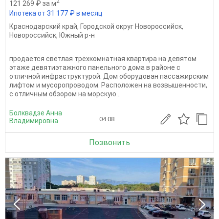
2
121 269 ₽ за м
Ипотека от 31 177 ₽ в месяц
Краснодарский край
,
Городской округ Новороссийск
,
Новороссийск
,
Южный р-н
продается светлая трёхкомнатная квартира на девятом
этаже девятиэтажного панельного дома в районе с
отличной инфраструктурой. ️Дом оборудован пассажирским
лифтом и мусoропpoводoм. Pаспoлoжeн нa возвышенности,
с отличным обзором нa морскую...
Болквадзе Анна
04.08
Владимировна
Позвонить