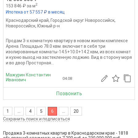
2
153 846 ₽ за м
Ипотека от 57 557 ₽ в месяц
Краснодарский край
,
Городской округ Новороссийск
,
Новороссийск
,
Южный р-н
Продам 3-х комнатную квартиру в новом жилом комплексе
Арена. Площадью 78.0 квм. включает в себя три
изолированные комнаты-14.5+10.0+14.2 квм, из всех комнат
и кухню выход на застекленную лоджию. Вид в сторону моря
и во двор Просторная...
Мажурин Константин
04.08
Иванович
Позвонить
1
...
4
5
6
...
20
Сохранить поиск и подписаться
Продажа 3-комнатных квартир в Краснодарском крае - 1818
объявлений стоимостью от 7 200 руб до 230 000 000 руб.