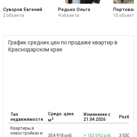
Суворов Евгений
Редько Ольга
Портовая
2 объекта
4 объекта
10 объекто
График средних цен по продаже квартир в
Краснодарском крае
Средн. цена
Тип
Изменение с
Разброс
2
недвижимости
21.04.2026
м
Квартиры в
новостройках и
354 918 руб.
+ 102 692 руб.
3 550 000