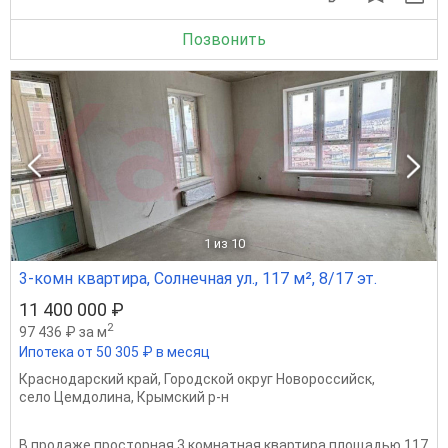
Позвонить
1
из 10
3-комн квартира, Солнечная ул., 117 м², 8/17 эт.
11 400 000 ₽
2
97 436 ₽ за м
Ипотека от 50 305 ₽ в месяц
Краснодарский край
,
Городской округ Новороссийск
,
село Цемдолина
,
Крымский р-н
В продаже просторная 3 комнатная квартира площадью 117