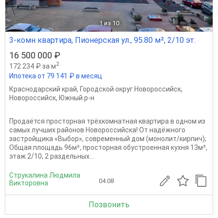
1
из 10
3-комн квартира, Пионерская ул., 95.80 м², 2/10 эт.
16 500 000 ₽
2
172 234 ₽ за м
Ипотека от 79 141 ₽ в месяц
Краснодарский край
,
Городской округ Новороссийск
,
Новороссийск
,
Южный р-н
Продаётся просторная трёхкомнатная квартира в одном из
самых лучших районов Новороссийска! От надёжного
застройщика «Выбор», современный дом (монолит/кирпич);
Общая площадь 96м², просторная обустроенная кухня 13м²,
этаж 2/10, 2 раздельных...
Струкалина Людмила
04.08
Викторовна
Позвонить