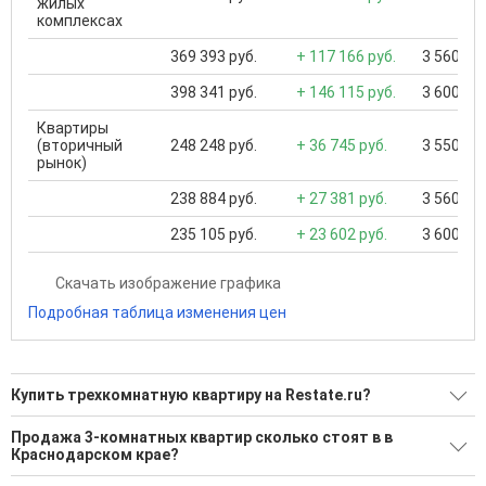
жилых
комплексах
369 393 руб.
+ 117 166 руб.
3 560 000
398 341 руб.
+ 146 115 руб.
3 600 000
Квартиры
(вторичный
248 248 руб.
+ 36 745 руб.
3 550 000
рынок)
238 884 руб.
+ 27 381 руб.
3 560 000
235 105 руб.
+ 23 602 руб.
3 600 000
Скачать изображение графика
Подробная таблица изменения цен
Купить трехкомнатную квартиру на Restate.ru?
Ищите, как Купить трехкомнатную квартиру?
Продажа 3-комнатных квартир сколько стоят в в
Краснодарском крае?
1818 актуальных и проверенных объявлений