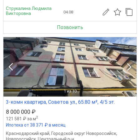
Струкалина Людмила
04.08
Викторовна
Позвонить
1
из 10
3-комн квартира, Советов ул., 65.80 м², 4/5 эт.
8 000 000 ₽
2
121 581 ₽ за м
Ипотека от 38 371 ₽ в месяц
Краснодарский край
,
Городской округ Новороссийск
,
Новороссийск
,
Центральный р-н