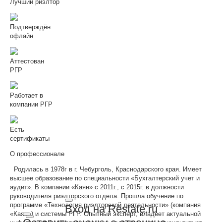
Лучший риэлтор
Подтверждён
офлайн
Аттестован
РГР
Работает в
компании РГР
Есть
сертификаты
О профессионале
Родилась в 1978г в г. Чебурголь, Краснодарского края. Имеет
высшее образование по специальности «Бухгалтерский учет и
аудит». В компании «Каян» с 2011г., с 2015г. в должности
руководителя риэлторского отдела. Прошла обучение по
программе «Технология риэлторской деятельности» (компания
Вход на Restate.ru
«Каян») и системы РГР. Опытный эксперт, владеет актуальной