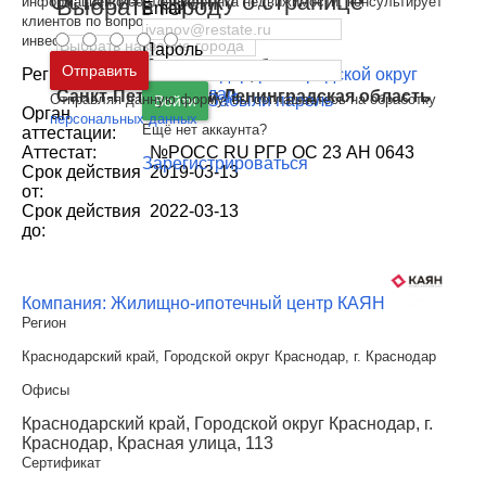
Оставить оценку о странице
Выбрать город
информацией о состоянии рынка недвижимости, консультирует
Email
клиентов по вопросам покупки, продажи,
инвестирования.
...
развернуть
Пароль
Москва
и
Московская область
Отправить
Регион:
г. Краснодар
,
р-н Городской округ
Краснодар
Санкт-Петербург
и
Ленинградская область
Отправляя данную форму, вы соглашаетесь на обработку
Забыли пароль
Войти
Орган
РГР
персональных данных
Ещё нет аккаунта?
аттестации:
Аттестат:
№РОСС RU РГР ОС 23 АН 0643
Зарегистрироваться
Срок действия
2019-03-13
от:
Срок действия
2022-03-13
до:
Компания: Жилищно-ипотечный центр КАЯН
Регион
Краснодарский край, Городской округ Краснодар, г. Краснодар
Офисы
Краснодарский край, Городской округ Краснодар, г.
Краснодар, Красная улица, 113
Сертификат