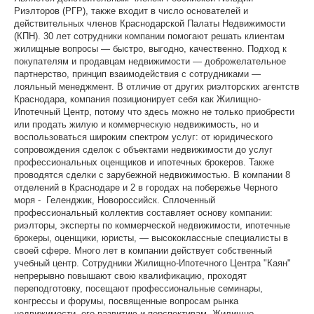
Риэлторов (РГР), также входит в число основателей и
действительных членов Краснодарской Палаты Недвижимости
(КПН). 30 лет сотрудники компании помогают решать клиентам
жилищные вопросы — быстро, выгодно, качественно. Подход к
покупателям и продавцам недвижимости — доброжелательное
партнерство, принцип взаимодействия с сотрудниками —
лояльный менеджмент. В отличие от других риэлторских агентств
Краснодара, компания позиционирует себя как Жилищно-
Ипотечный Центр, потому что здесь можно не только приобрести
или продать жилую и коммерческую недвижимость, но и
воспользоваться широким спектром услуг: от юридического
сопровождения сделок с объектами недвижимости до услуг
профессиональных оценщиков и ипотечных брокеров. Также
проводятся сделки с зарубежной недвижимостью. В компании 8
отделений в Краснодаре и 2 в городах на побережье Черного
моря - Геленджик, Новороссийск. Сплоченный
профессиональный коллектив составляет основу компании:
риэлторы, эксперты по коммерческой недвижимости, ипотечные
брокеры, оценщики, юристы, — высококлассные специалисты в
своей сфере. Много лет в компании действует собственный
учебный центр. Сотрудники Жилищно-Ипотечного Центра "Каян"
непрерывно повышают свою квалификацию, проходят
переподготовку, посещают профессиональные семинары,
конгрессы и форумы, посвященные вопросам рынка
недвижимости, его развитию и перспективам. Жилищно-