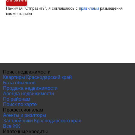
Отправить
Нажимая "Отправить", я соглашаюсь с
правилами
размещения
комментариев
Поиск недвижимости
Квартиры Краснодарский край
База объектов
Продажа недвижимости
Аренда недвижимости
По районам
Поиск по карте
Профессионалам
Агенты и риэлторы
Застройщики Краснодарского края
Все ЖК
Ипотечные кредиты