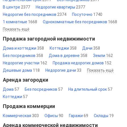
В центре
2377
Недорогие квартиры
2377
Недорогие без посредников
2374
Посуточно
1740
1 комнатные
1668
Однокомнатные без посредников
1668
Показать ещё
Продажа загородной недвижимости
Дома и коттеджи
358
Коттеджи
358
Дачи
358
Без посредников
358
Дома в деревне
358
Земли
162
Недорогие участки
162
Продажа недорогих домов
152
Дешевые дома
118
Недорогие дачи
33
Показать ещё
Аренда загородки
Дома
57
Без посредников
57
На длительный срок
57
Коттеджи
57
Продажа коммерции
Коммерческая
303
Офисы
90
Гаражи
69
Склады
19
Аренда коммерческой недвижимости