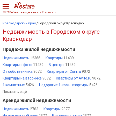
78 710 объектов недвижимости Краснодарского края
Краснодарский край
/
Городской округ Краснодар
Недвижимость в Городском округе
Краснодар
Продажа жилой недвижимости
Недвижимость
12366
Квартиры
11439
Квартиры с фото
11439
В центре
11439
От собственника
9072
Квартиры от Cian.ru
9072
Квартиры на вторичке
9072
Квартиры от Avito.ru
9072
1 комнатные
5426
Недорогие 1-комн. квартиры
5426
Показать ещё
Аренда жилой недвижимости
Недвижимость
2783
Квартиры
2377
На длительный срок
2377
Без посредников
2377