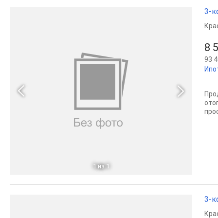
3-к
Кра
8 
93 4
Ипо
Про
ото
прос
1
из 1
3-к
Кра