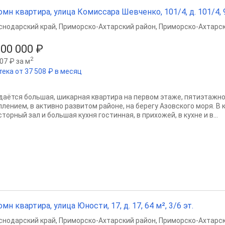
омн квартира, улица Комиссара Шевченко, 101/4, д. 101/4, 9
снодарский край
,
Приморско-Ахтарский район
,
Приморско-Ахтарс
500 000 ₽
2
07 ₽ за м
тека от 37 508 ₽ в месяц
даётся большая, шикарная квартира на первом этаже, пятиэтажн
плением, в активно развитом районе, на берегу Азовского моря. В 
торный зал и большая кухня гостинная, в прихожей, в кухне и в...
омн квартира, улица Юности, 17, д. 17, 64 м², 3/6 эт.
снодарский край
,
Приморско-Ахтарский район
,
Приморско-Ахтарс