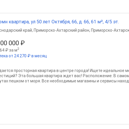
омн квартира, ул 50 лет Октября, 66, д. 66, 61 м², 4/5 эт.
снодарский край
,
Приморско-Ахтарский район
,
Приморско-Ахтарс
500 000 ₽
2
64 ₽ за м
тека от 24 270 ₽ в месяц
дается просторная квартира в центре города! Ищете идеальное м
естиций? Эта большая квартира ждет вас! Расположение: В самом 
утах пешком от моря. Все необходимые магазины и сервисы находя