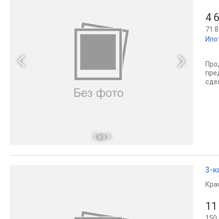
4 
71 8
Ипо
Про
пре
сде
1
из 1
3-к
Кра
11
150 