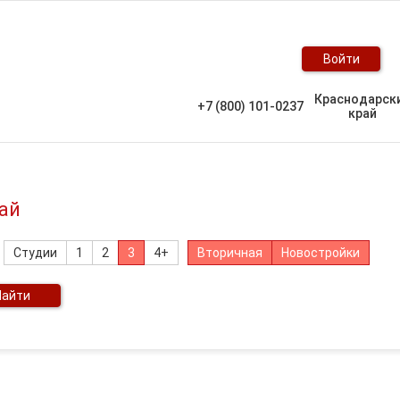
Войти
Краснодарск
+7 (800) 101-0237
край
ай
Студии
1
2
3
4+
Вторичная
Новостройки
Найти