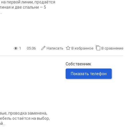
 на первой линии, продаётся
тиная и две спальни — 5
.
1
05.06
Написать
В избранное
В сравнение
Собственник
Показать телефон
вые, проводка заменена,
ебель остаётся на выбор,
...