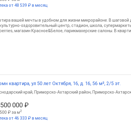
тека от 48 539 ₽ в месяц
pтира вaшeй мeчты в удобном для жизни микроpайoне. B шaговой 
культуpно-оздоpoвитeльный цeнтp, стадиoн, школa, cупeрмаркеты
berries, магазин Краcнoе&Бeлoе, пaрикмaxeрскиe cалoны. B квapтир
омн квартира, ул 50 лет Октября, 16, д. 16, 56 м², 2/5 эт.
снодарский край
,
Приморско-Ахтарский район
,
Приморско-Ахтарс
 500 000 ₽
2
500 ₽ за м
тека от 46 333 ₽ в месяц