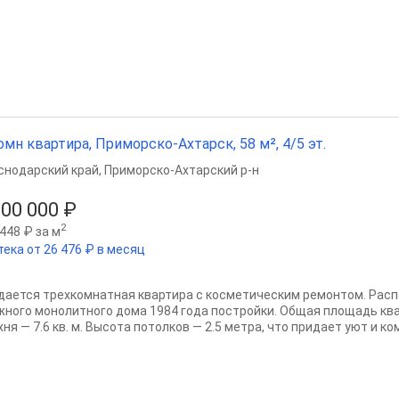
омн квартира, Приморско-Ахтарск, 58 м², 4/5 эт.
снодарский край
,
Приморско-Ахтарский р-н
000 000 ₽
2
448 ₽ за м
тека от 26 476 ₽ в месяц
дается трехкомнатная квартира с косметическим ремонтом. Расп
жного монолитного дома 1984 года постройки. Общая площадь квар
хня — 7.6 кв. м. Высота потолков — 2.5 метра, что придает уют и ко