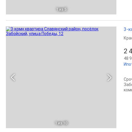
1
из 5
3-к
Кра
2 
48 9
Ипо
Сро
Заб
ком
1
из 10