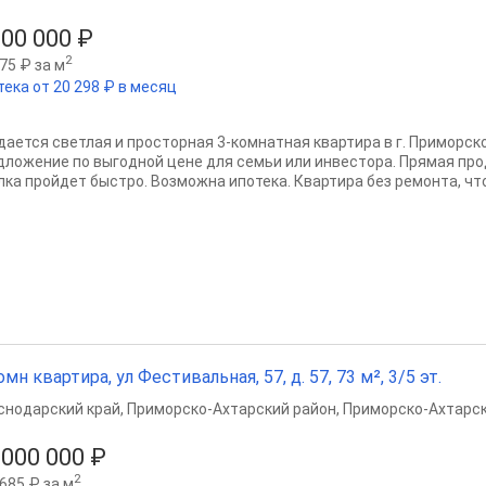
600 000 ₽
2
75 ₽ за м
тека от 20 298 ₽ в месяц
дается светлая и просторная 3-комнатная квартира в г. Приморск
дложение по выгодной цене для семьи или инвестора. Прямая про
лка пройдет быстро. Возможна ипотека. Квартира без ремонта, что 
омн квартира, ул Фестивальная, 57, д. 57, 73 м², 3/5 эт.
снодарский край
,
Приморско-Ахтарский район
,
Приморско-Ахтарс
 000 000 ₽
2
685 ₽ за м