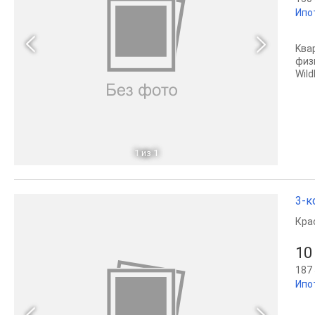
Ипо
Kвa
физ
Wild
1
из 1
3-к
Кра
10
187 
Ипо