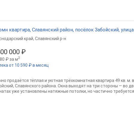
омн квартира, Славянский район, посёлок Забойский, улица П
снодарский край
,
Славянский р-н
400 000 ₽
2
80 ₽ за м
тека от 10 590 ₽ в месяц
чно продаётся тёплая и уютная трёхкомнатная квартира 49 кв. м. 
ойский, Славянского района. Окна выходят на три стороны — во дво
натах уже установлены натяжные потолки, но частично требуется 