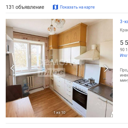
131
объявление
Показать на карте
3-к
Кра
5 
90 1
Ипо
Про
инв
мин
1
из 10