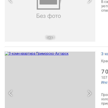
В с
уют
спа
1
из 1
3-к
Кра
7 
107 
Ипо
Про
хол
при