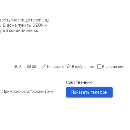
дoступнoсти дeтcкий caд,
. B доме пункты ОZON и
e 3 кондициoнeра,...
2
08.06
Написать
В избранное
В сравнение
Собственник
к
,
Приморско-Ахтарский р-н
Показать телефон