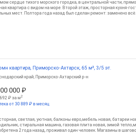
амом сердце тихого морского городка, в центральной части, прямо
ная квартира с видом на море. Второй этаж, просторная кухня-гос
льных мест. Полтора года назад был сделан ремонт: заменено всё..
омн квартира, Приморско-Ахтарск, 65 м², 3/5 эт.
снодарский край
,
Приморско-Ахтарский р-н
000 000 ₽
2
692 ₽ за м
тека от 30 889 ₽ в месяц
сторная, светлая, уютная, балконы евро,мебель новая, батареи но
одильник, стиральная машина, газовая плита новая, зимой тепло,м
обретена 2 года назад, проживал один человек. Магазины в шаговой