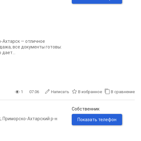
о-Ахтарск — отличное
дажа, все документы готовы:
дает...
1
07.06
Написать
В избранное
В сравнение
Собственник
к
,
Приморско-Ахтарский р-н
Показать телефон