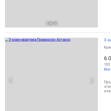
1
из 10
3-к
Кра
6 
103 
Ипо
Про
эта
а ку