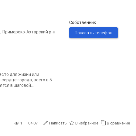
Собственник
к
,
Приморско-Ахтарский р-н
Показать телефон
есто для жизни или
сердце города, всего в 5
тся в шаговой...
1
04.07
Написать
В избранное
В сравнение