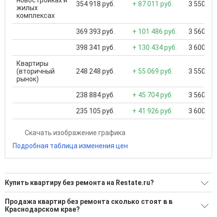
новостройках и
354 918 руб.
+ 87 011 руб.
3 550 000
жилых
комплексах
369 393 руб.
+ 101 486 руб.
3 560 000
398 341 руб.
+ 130 434 руб.
3 600 000
Квартиры
(вторичный
248 248 руб.
+ 55 069 руб.
3 550 000
рынок)
238 884 руб.
+ 45 704 руб.
3 560 000
235 105 руб.
+ 41 926 руб.
3 600 000
Скачать изображение графика
Подробная таблица изменения цен
Купить квартиру без ремонта на Restate.ru?
Ищите, как Купить квартиру без ремонта?
Продажа квартир без ремонта сколько стоят в в
Краснодарском крае?
1118 актуальных и проверенных объявлений