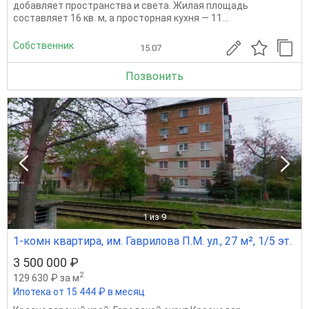
добавляет пространства и света. Жилая площадь
составляет 16 кв. м, а просторная кухня — 11...
Собственник
15.07
Позвонить
1
из 9
1-комн квартира, им. Гаврилова П.М. ул., 27 м², 1/5 эт.
3 500 000 ₽
2
129 630 ₽ за м
Ипотека от 15 444 ₽ в месяц