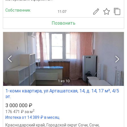
Собственник
11.07
Позвонить
1
из 10
1-комн квартира, ул Арташатская, 14, д. 14, 17 м², 4/5
эт.
3 000 000 ₽
2
176 471 ₽ за м
Ипотека от 14 389 ₽ в месяц
Краснодарский край
,
Городской округ Сочи
,
Сочи
,