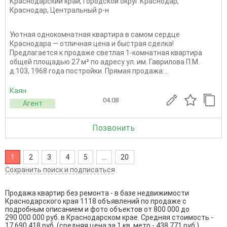
Краснодарский край
,
Городской округ Краснодар
,
Краснодар
,
Центральный р-н
Уютная однокомнатная квартира в самом сердце
Краснодара — отличная цена и быстрая сделка!
Предлагается к продаже светлая 1-комнатная квартира
общей площадью 27 м² по адресу ул. им. Гаврилова П.М.
д.103, 1968 года постройки. Прямая продажа:...
Каян
04.08
Агент
Позвонить
1
2
3
4
5
...
20
Сохранить поиск и подписаться
Продажа квартир без ремонта - в базе недвижимости
Краснодарского края 1118 объявлений по продаже с
подробным описанием и фото объектов от
800 000
до
290 000 000
руб. в Краснодарском крае. Средняя стоимость -
17 690 418 руб. (средняя цена за 1 кв. метр - 438 771 руб.).