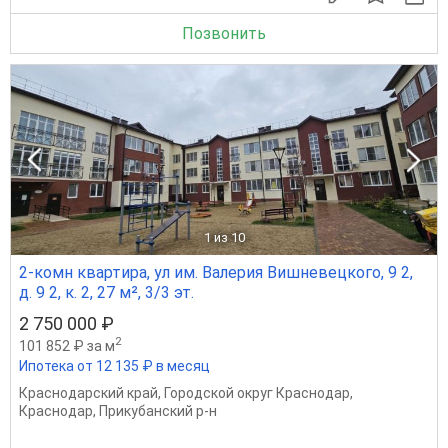
Позвонить
1
из 10
2-комн квартира, ул им. Валерия Вишневецкого, 9 2,
д. 9 2, к. 2, 27 м², 3/3 эт.
2 750 000 ₽
2
101 852 ₽ за м
Ипотека от 12 135 ₽ в месяц
Краснодарский край
,
Городской округ Краснодар
,
Краснодар
,
Прикубанский р-н