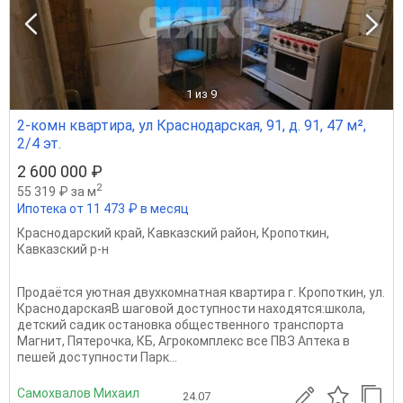
1
из 9
2-комн квартира, ул Краснодарская, 91, д. 91, 47 м²,
2/4 эт.
2 600 000 ₽
2
55 319 ₽ за м
Ипотека от 11 473 ₽ в месяц
Краснодарский край
,
Кавказский район
,
Кропоткин
,
Кавказский р-н
Продаётся уютная двухкомнатная квартира г. Кропоткин, ул.
КраснодарскаяВ шаговой доступности находятся:школа,
детский садик остановка общественного транспорта
Магнит, Пятерочка, КБ, Агрокомплекс все ПВЗ Аптека в
пешей доступности Парк...
Самохвалов Михаил
24.07